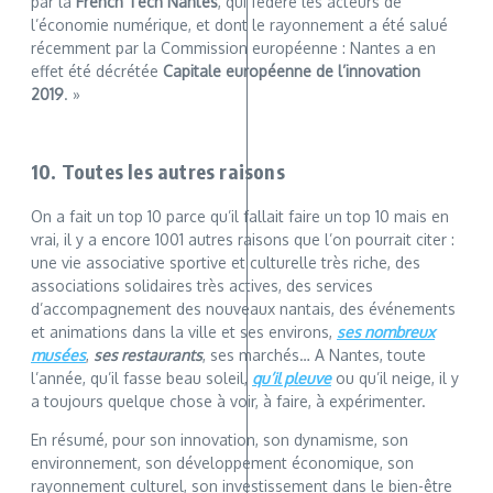
par la
French Tech Nantes
, qui fédère les acteurs de
l’économie numérique, et dont le rayonnement a été salué
récemment par la Commission européenne : Nantes a en
effet été décrétée
Capitale européenne de l’innovation
2019
. »
10. Toutes les autres raisons
On a fait un top 10 parce qu’il fallait faire un top 10 mais en
vrai, il y a encore 1001 autres raisons que l’on pourrait citer :
une vie associative sportive et culturelle très riche, des
associations solidaires très actives, des services
d’accompagnement des nouveaux nantais, des événements
et animations dans la ville et ses environs,
ses nombreux
musées
,
ses restaurants
, ses marchés… A Nantes, toute
l’année, qu’il fasse beau soleil,
qu’il pleuve
ou qu’il neige, il y
a toujours quelque chose à voir, à faire, à expérimenter.
En résumé, pour son innovation, son dynamisme, son
environnement, son développement économique, son
rayonnement culturel, son investissement dans le bien-être