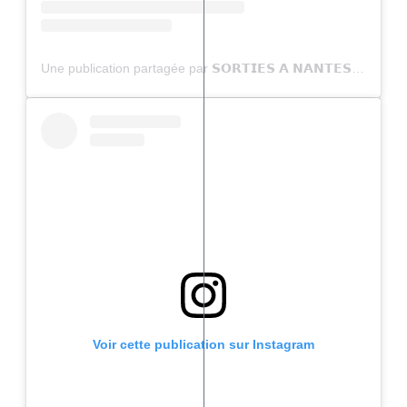
Une publication partagée par 𝗦𝗢𝗥𝗧𝗜𝗘𝗦 𝗔 𝗡𝗔𝗡𝗧𝗘𝗦 (@sortiesanantes)
Voir cette publication sur Instagram