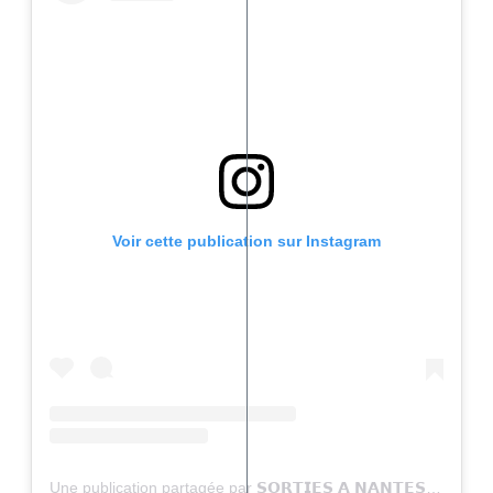
Voir cette publication sur Instagram
Une publication partagée par 𝗦𝗢𝗥𝗧𝗜𝗘𝗦 𝗔 𝗡𝗔𝗡𝗧𝗘𝗦 (@sortiesanantes)