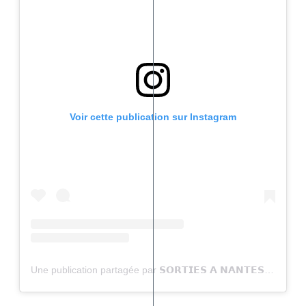
Voir cette publication sur Instagram
Une publication partagée par 𝗦𝗢𝗥𝗧𝗜𝗘𝗦 𝗔 𝗡𝗔𝗡𝗧𝗘𝗦 (@sortiesanantes)