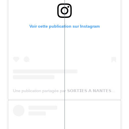
Voir cette publication sur Instagram
Une publication partagée par 𝗦𝗢𝗥𝗧𝗜𝗘𝗦 𝗔 𝗡𝗔𝗡𝗧𝗘𝗦 (@sortiesanantes)