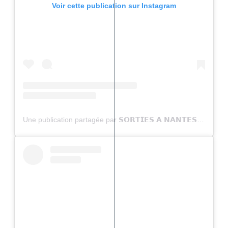
Voir cette publication sur Instagram
Une publication partagée par 𝗦𝗢𝗥𝗧𝗜𝗘𝗦 𝗔 𝗡𝗔𝗡𝗧𝗘𝗦 (@sortiesanantes)