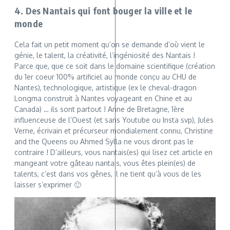
4. Des Nantais qui font bouger la ville et le
monde
Cela fait un petit moment qu’on se demande d’où vient le
génie, le talent, la créativité, l’ingéniosité des Nantais !
Parce que, que ce soit dans le domaine scientifique (création
du 1er coeur 100% artificiel au monde conçu au CHU de
Nantes), technologique, artistique (ex le cheval-dragon
Longma construit à Nantes voyageant en Chine et au
Canada) … ils sont partout ! Anne de Bretagne, 1ère
influenceuse de l’Ouest (et sans Youtube ou Insta svp), Jules
Verne, écrivain et précurseur mondialement connu, Christine
and the Queens ou Ahmed Sylla ne vous diront pas le
contraire ! D’ailleurs, vous nantais(es) qui lisez cet article en
mangeant votre gâteau nantais, vous êtes plein(es) de
talents, c’est dans vos gênes, il ne tient qu’à vous de les
laisser s’exprimer 🙂