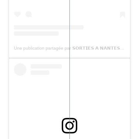
Une publication partagée par 𝗦𝗢𝗥𝗧𝗜𝗘𝗦 𝗔 𝗡𝗔𝗡𝗧𝗘𝗦 (@sortiesanantes)