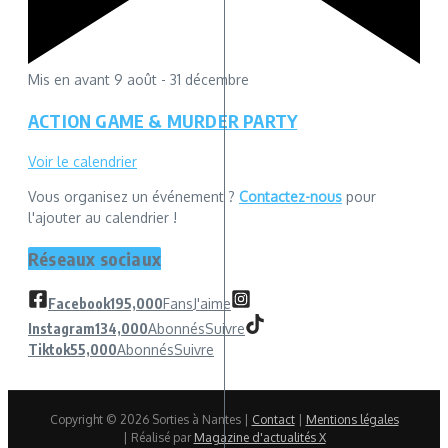
Mis en avant
9 août
-
31 décembre
ACTION GAME & MURDER PARTY
Voir le calendrier
Vous organisez un événement ?
Contactez-nous
pour
l'ajouter au calendrier !
Réseaux sociaux
Facebook
195,000
Fans
J'aime
Instagram
134,000
Abonnés
Suivre
Tiktok
55,000
Abonnés
Suivre
Copyright © 2026 Sorties à Nantes |
Contact
|
Mentions légales
| Réalisé par
Magazine d'actualités X