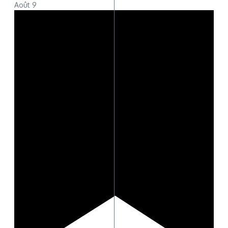
Août
9