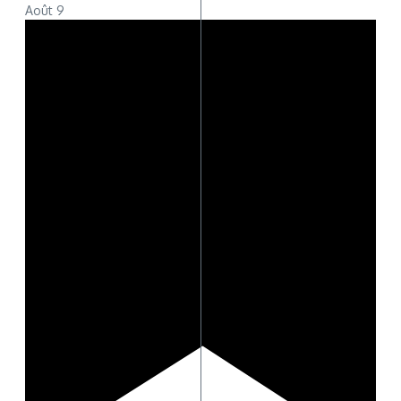
Août
9